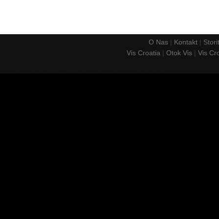
O Nas
|
Kontakt
|
Stori
Vis Croatia
|
Otok Vis
|
Vis Cr