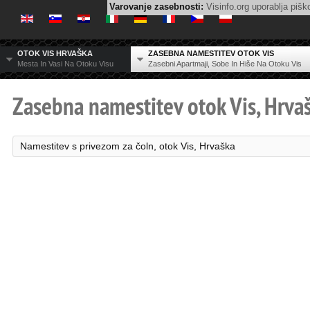
Varovanje zasebnosti:
Visinfo.org uporablja piško
OTOK VIS HRVAŠKA
ZASEBNA NAMESTITEV OTOK VIS
Mesta In Vasi Na Otoku Visu
Zasebni Apartmaji, Sobe In Hiše Na Otoku Vis
Zasebna namestitev otok Vis, Hrvaš
Namestitev s privezom za čoln, otok Vis, Hrvaška