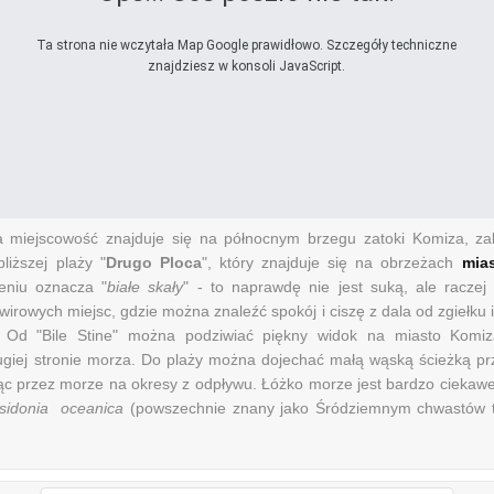
Ta strona nie wczytała Map Google prawidłowo. Szczegóły techniczne
znajdziesz w konsoli JavaScript.
 miejscowość znajduje się na północnym brzegu zatoki Komiza, zal
liższej plaży "
Drugo Ploca
", który znajduje się na obrzeżach
mia
eniu oznacza "
białe skały
" - to naprawdę nie jest suką, ale raczej
żwirowych miejsc, gdzie można znaleźć spokój i ciszę z dala od zgiełku
. Od "Bile Stine" można podziwiać piękny widok na miasto Komi
ugiej stronie morza. Do plaży można dojechać małą wąską ścieżką prz
ąc przez morze na okresy z odpływu. Łóżko morze jest bardzo ciekawe
sidonia oceanica
(powszechnie znany jako Śródziemnym chwastów t