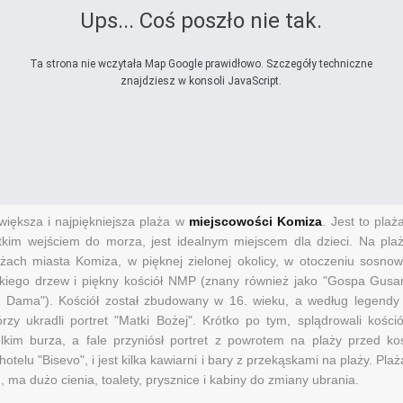
Ups... Coś poszło nie tak.
Ta strona nie wczytała Map Google prawidłowo. Szczegóły techniczne
znajdziesz w konsoli JavaScript.
największa i najpiękniejsza plaża w
miejscowości Komiza
. Jest to plaż
ytkim wejściem do morza, jest idealnym miejscem dla dzieci. Na plaż
żach miasta Komiza, w pięknej zielonej okolicy, w otoczeniu sosnow
kiego drzew i piękny kościół NMP (znany również jako "Gospa Gusari
te Dama"). Kościół został zbudowany w 16. wieku, a według legendy 
órzy ukradli portret "Matki Bożej". Krótko po tym, splądrowali kośció
lkim burza, a fale przyniósł portret z powrotem na plaży przed ko
hotelu "Bisevo", i jest kilka kawiarni i bary z przekąskami na plaży. Pla
, ma dużo cienia, toalety, prysznice i kabiny do zmiany ubrania.