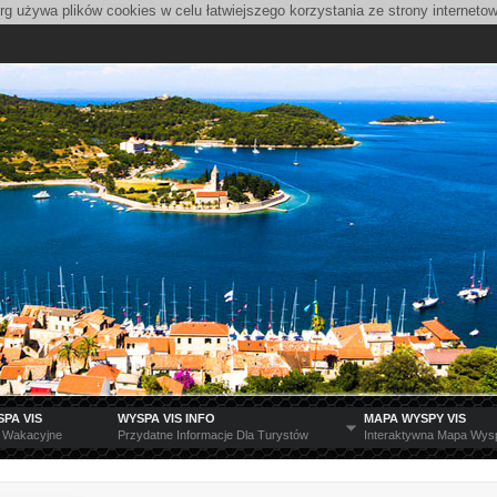
rg używa plików cookies w celu łatwiejszego korzystania ze strony interneto
PA VIS
WYSPA VIS INFO
MAPA WYSPY VIS
y Wakacyjne
Przydatne Informacje Dla Turystów
Interaktywna Mapa Wys