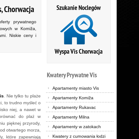
Szukanie Noclegów
s, Chorwacja
ferty prywatnego
kowych w Komiža,
mi. Niskie ceny i
Wyspa Vis Chorwacja
Kwatery
Prywatne
Vis
Apartamenty miasto Vis
is
. Nie tylko tu plaże
Apartamenty Komiža
i, to trudno myśleć o
Apartamenty Rukavac
lisko niej, a nawet w
orównać do plaż w
Apartamenty Milna
iu pięknej przyrody,
Apartamenty w zatokach
i od otwartego morza,
Kwatery z cumowania łodzi
y, które zapewniają