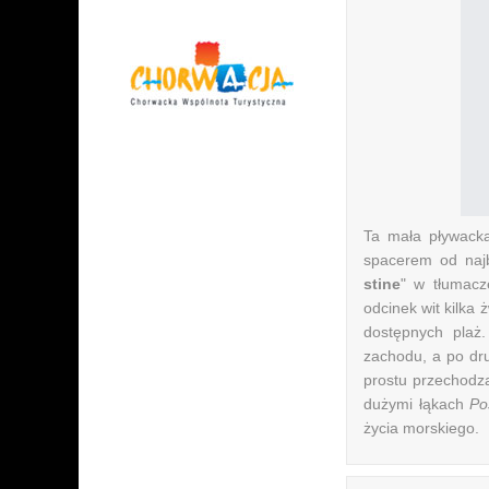
Ta mała pływacka
spacerem od najb
stine
" w tłumacz
odcinek wit kilka 
dostępnych plaż
zachodu, a po dr
prostu przechodz
dużymi łąkach
Po
życia morskiego.