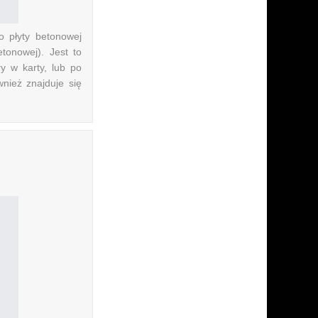
o płyty betonowej
tonowej). Jest to
y w karty, lub po
wnież znajduje się