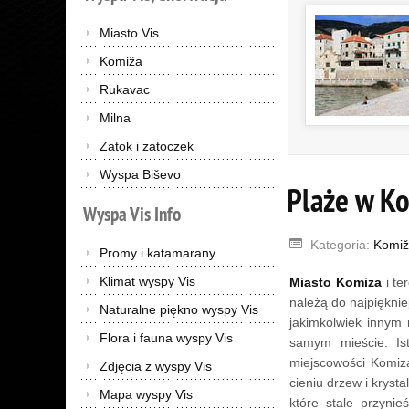
Miasto Vis
Komiža
Rukavac
Milna
Zatok i zatoczek
Wyspa Biševo
Plaże w K
Wyspa
Vis
Info
Kategoria:
Komiž
Promy i katamarany
Klimat wyspy Vis
Miasto Komiza
i te
należą do najpięknie
Naturalne piękno wyspy Vis
jakimkolwiek innym
Flora i fauna wyspy Vis
samym mieście. Ist
miejscowości Komiza
Zdjęcia z wyspy Vis
cieniu drzew i kryst
Mapa wyspy Vis
które stale przyni