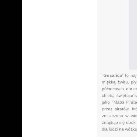
"
Gusarica
" ​​to 
miękką żwiru, pł
północnych obrze
chleba świętojańs
jako "Matki Pira
przez piratów, kt
zniszczona w wie
znajduje się obok 
dla ludzi na wózku