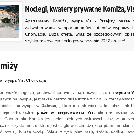
Noclegi, kwatery prywatne Komiža, Vi
Apartamenty Komiža, wyspa Vis - Przejrzyj nasze o
zakwaterowania w apartamentów i domów wypoczyn
Chorwacja. Duża oferta, wraz ze szczegółowymi opisa
szybka rezerwacja noclegów w sezonie 2022 on-line!
omiży
a, wyspa Vis, Chorwacja
ren wokół niego się pochwalić jednymi z najlepszych plaż na
wyspie V
jszych na wyspie, jest także bardzo duża liczba z nich. W rzeczywistośc
 mieście na wyspie w
Dalmacji
, która ma tak wiele ładne plaże tak b
nieje kilka ładne
plaże w miejscowości Vis
, ale nie można p
. Cała zatoka Komiza jest pełen pięknych żwirowych plaż, w otoczen
alicznie czyste morze, które jest ciągle w ruchu dzięki prądami morskim
eść nową, świeżą wodę. Wiele z tych plaż mają źródła słodkiej wod