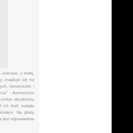
a żwirowa, z małą,
y znajduje się na
ych, tamaryszek i
ca" ​​- tłumaczone
został okradziony
ł ich łódź została
ściołem. Na plaży
ża jest odpowiednia