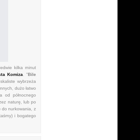
edwie kilka minut
sta Komiza
. "
Bile
 skaliste wybrzeża
 innych, dużo łatwo
za od północnego
ez naturę, lub po
 do nurkowania, z
aśmy) i bogatego