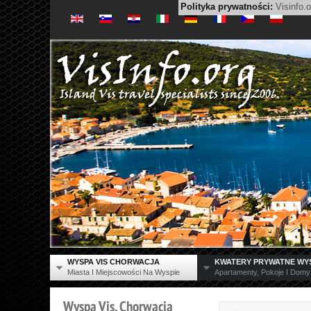
Polityka prywatności:
Visinfo.o
WYSPA VIS CHORWACJA
KWATERY PRYWATNE WYS
Miasta I Miejscowości Na Wyspie
Apartamenty, Pokoje I Dom
Wyspa
Vis,
Chorwacja