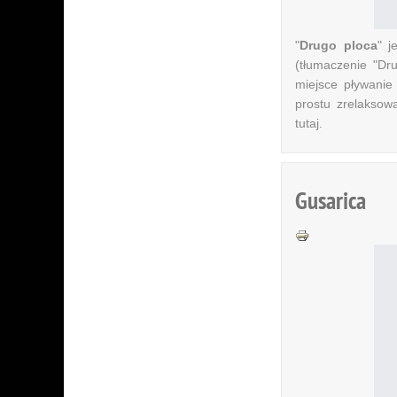
"
Drugo ploca
" j
(tłumaczenie "Dr
miejsce pływanie
prostu zrelaksowa
tutaj.
Gusarica