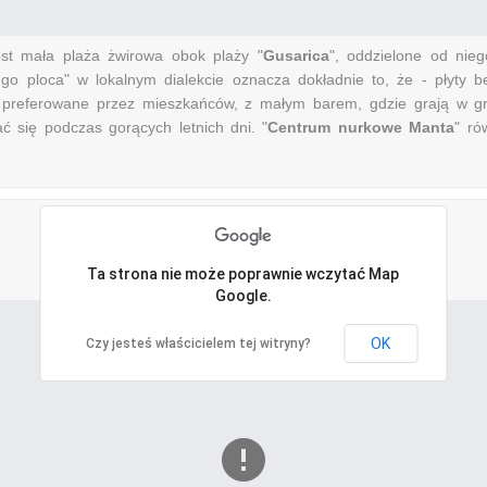
est mała plaża żwirowa obok plaży "
Gusarica
", oddzielone od nieg
ugo ploca" w lokalnym dialekcie oznacza dokładnie to, że - płyty be
 preferowane przez mieszkańców, z małym barem, gdzie grają w gr
ć się podczas gorących letnich dni. "
Centrum nurkowe Manta
" ró
Ta strona nie może poprawnie wczytać Map
Google.
OK
Czy jesteś właścicielem tej witryny?