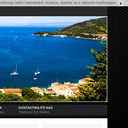
x
rištenja naših internetskih stranica, slažete se s njihovim korištenjem.
A
KONTAKTIRAJTE NAS
toka
Telefonom Ili E-Mailom