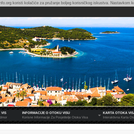
nfo.org koristi kolačiće za pružanje boljeg korisničkog iskustva. Nastavkom ko
 VIS
INFORMACIJE O OTOKU VISU
KARTA OTOKA VIS
Odmor
Korisne Informacije Za Posjetitelje Otoka Visa
Interaktivna Karta O