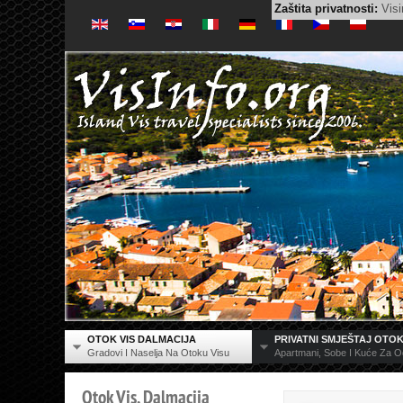
Zaštita privatnosti:
Visi
OTOK VIS DALMACIJA
PRIVATNI SMJEŠTAJ OTOK
Gradovi I Naselja Na Otoku Visu
Apartmani, Sobe I Kuće Za 
Otok
Vis,
Dalmacija