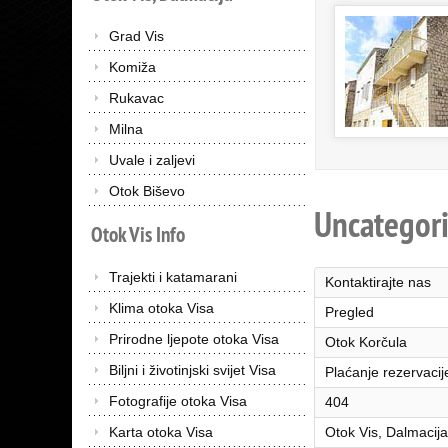
Grad Vis
Komiža
Rukavac
Milna
Uvale i zaljevi
Otok Biševo
Uncategor
Otok
Vis
Info
Trajekti i katamarani
Kontaktirajte nas
Klima otoka Visa
Pregled
Prirodne ljepote otoka Visa
Otok Korčula
Biljni i životinjski svijet Visa
Plaćanje rezervacij
Fotografije otoka Visa
404
Karta otoka Visa
Otok Vis, Dalmacij