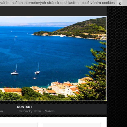
x
íváním naších internetových stránek souhlasíte s používáním cookies.
KONTAKT
va
Telefonicky Nebo E-Mailem