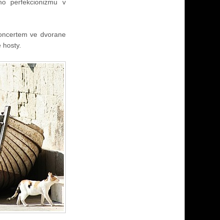
ího perfekcionizmu v
koncertem ve dvorane
 hosty.