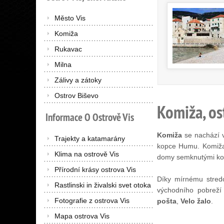
Město Vis
Komiža
Rukavac
Milna
Zálivy a zátoky
Ostrov Biševo
Komiža, os
Informace
O
Ostrově
Vis
Komiža
se nachází 
Trajekty a katamarány
kopce Humu. Komiža,
Klima na ostrově Vis
domy semknutými kole
Přírodní krásy ostrova Vis
Díky mírnému stred
Rastlinski in živalski svet otoka
východního pobreží
Fotografie z ostrova Vis
pošta
,
Velo žalo
.
Mapa ostrova Vis