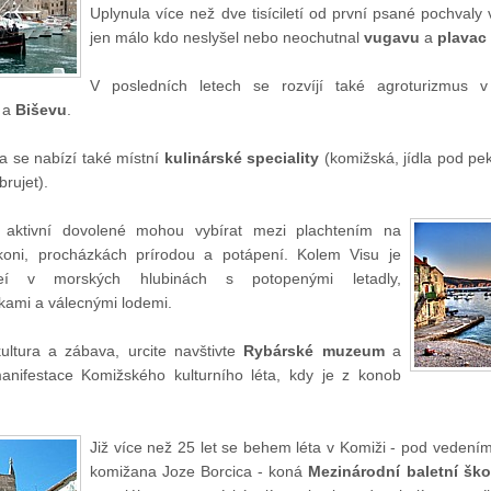
Uplynula více než dve tisíciletí od první psané pochvaly
jen málo kdo neslyšel nebo neochutnal
vugavu
a
plavac 
V posledních letech se rozvíjí také agroturizmus v
a
Biševu
.
 se nabízí také místní
kulinárské speciality
(komižská, jídla pod pek
brujet).
 aktivní dovolené mohou vybírat mezi plachtením na
koni, procházkách prírodou a potápení. Kolem Visu je
zeí v morských hlubinách s potopenými letadly,
kami a válecnými lodemi.
ltura a zábava, urcite navštivte
Rybárské muzeum
a
nifestace Komižského kulturního léta, kdy je z konob
Již více než 25 let se behem léta v Komiži - pod veden
komižana Joze Borcica - koná
Mezinárodní baletní ško