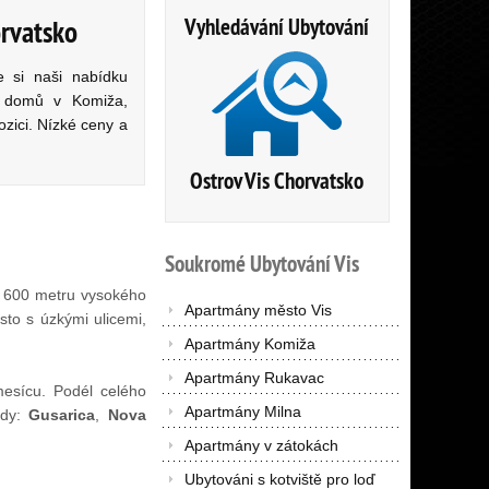
Vyhledávání Ubytování
orvatsko
e si naši nabídku
h domů v Komiža,
zici. Nízké ceny a
Ostrov Vis Chorvatsko
Soukromé
Ubytování
Vis
r 600 metru vysokého
Apartmány město Vis
to s úzkými ulicemi,
Apartmány Komiža
Apartmány Rukavac
esícu. Podél celého
Apartmány Milna
ody:
Gusarica
,
Nova
Apartmány v zátokách
Ubytováni s kotviště pro loď