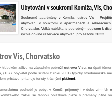
Ubytování v soukromi Komiža, Vis, Ch
Soukromé apartmány v Komiža, ostrov Vis - Projdět
ubytování v soukromí v apartmánech a rekreačníc
Chorvatsko. Velká nabídka, s podrobným popisem k dispo
rychlé on-line rezervace ubytování pro sezónu 2022!
trov Vis, Chorvatsko
v hlubokém zálivu na západním pobreží
ostrova Visu
, na úpatí téme
 (1677 obyvatel podle scítání z roku 2001) typicky stredomorské mes
m prístavu, pritahuje turisty krásnými
plážemi
.
omorskému podnebí je pobyt v Komiži príjemný i v dobe zimních m
 komižského zálivu se táhnou oblázkové pláže s prameny pitné v