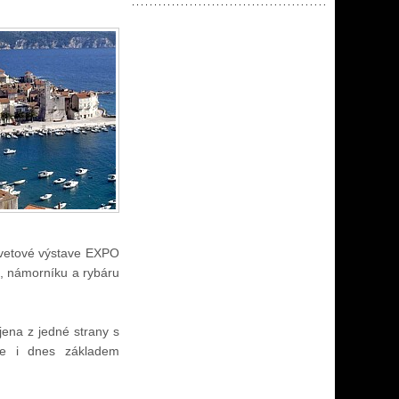
svetové výstave EXPO
u, námorníku a rybáru
jena z jedné strany s
je i dnes základem