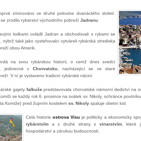
prvé zminováno ve druhé polovine dvanáctého století.
 se zrodilo rybárství východního pobreží
Jadranu
.
 svými lodkami ovládli Jadran a obchodovali s rybami se
nýbrž také jako vystehovalci vytváreli rybárská strediska
reží obou Amerik.
rdá na svou rybárskou historii, o cemž dnes svedcí
, jedinecné v
Chorvatsku
, nacházející se ve staré
eží. V ní je vystaveno tradicní rybárské náciní.
bárské gajety
falkuše
predstavovala chorvatské námorní dedictví na 
omiži se každý rok 6. prosince na svátek sv. Nikoly, ochránce poutník
sta Komiže) pred župním kostelem
sv. Nikoly
spaluje obetní lod.
Celá historie
ostrova Visu
je politicky a ekonomicky spo
rybárstvím
a z druhé strany s
vinarstvím
, které 
hospodárství a zárukou budoucnosti.