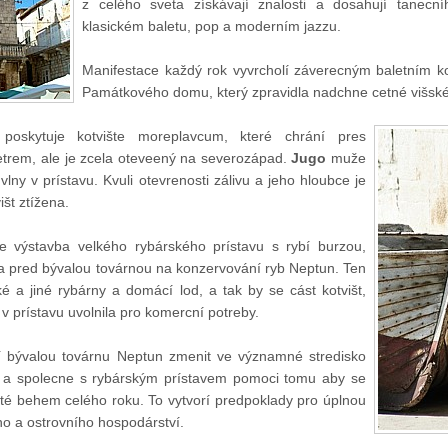
z celého sveta získávají znalosti a dosahují tanecn
klasickém baletu, pop a moderním jazzu.
Manifestace každý rok vyvrcholí záverecným baletním 
Památkového domu, který zpravidla nadchne cetné višské
oskytuje kotvište moreplavcum, které chrání pres
etrem, ale je zcela oteveený na severozápad.
Jugo
muže
lny v prístavu. Kvuli otevrenosti zálivu a jeho hloubce je
št ztížena.
e výstavba velkého rybárského prístavu s rybí burzou,
a pred bývalou továrnou na konzervování ryb Neptun. Ten
é a jiné rybárny a domácí lod, a tak by se cást kotvišt,
 v prístavu uvolnila pro komercní potreby.
jí bývalou továrnu Neptun zmenit ve významné stredisko
ity a spolecne s rybárským prístavem pomoci tomu aby se
osté behem celého roku. To vytvorí predpoklady pro úplnou
ho a ostrovního hospodárství.