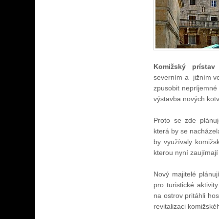
Komižský prístav
p
severním a
jižním v
zpusobit nepríjemné v
výstavba nových kotvi
Proto se zde plánuj
která by se nacházel
by využívaly komižsk
kterou nyní zaujímají
Nový majitelé plánu
pro turistické aktiv
na ostrov pritáhli h
revitalizaci komižské