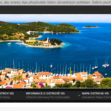
ie, aby stránky lépe přizpůsobila Vašim uživatelským potřebám. Dalším použ
STROV VIS
INFORMACE O OSTROVĚ VIS
MAPA OSTROVA VIS
ové Domy
Užitečné Informace Pro Cestovatele
Interaktivní Mapa Ostro