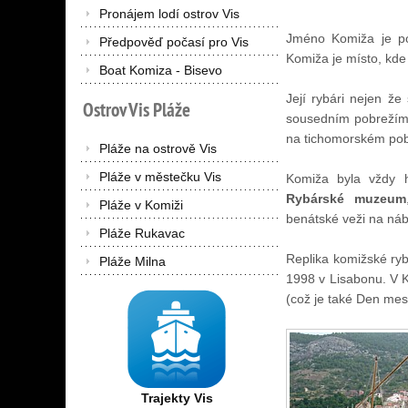
Pronájem lodí ostrov Vis
Jméno Komiža je po
Předpověď počasí pro Vis
Komiža je místo, kde
Boat Komiza - Bisevo
Její rybári nejen že
Ostrov
Vis
Pláže
sousedním pobrežím, 
na tichomorském pob
Pláže na ostrově Vis
Pláže v městečku Vis
Komiža byla vždy h
Rybárské muzeum
Pláže v Komiži
benátské veži na nábr
Pláže Rukavac
Replika komižské ry
Pláže Milna
1998 v Lisabonu. V K
(což je také Den me
Trajekty Vis