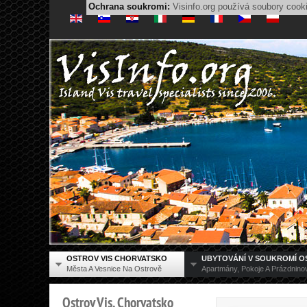
Ochrana soukromi:
Visinfo.org používá soubory cook
OSTROV VIS CHORVATSKO
UBYTOVÁNÍ V SOUKROMÍ O
Města A Vesnice Na Ostrově
Apartmány, Pokoje A Prázdnin
Ostrov
Vis,
Chorvatsko