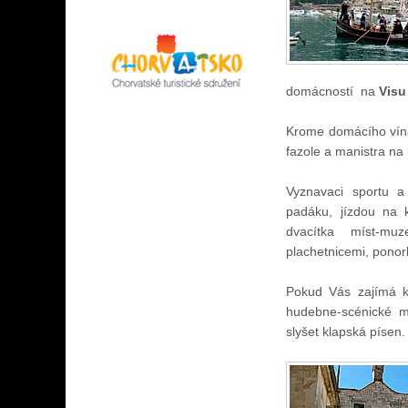
domácností
na
Visu
Krome domácího vína
fazole a manistra na 
Vyznavaci sportu a
padáku, jízdou na 
dvacítka míst-mu
plachetnicemi, ponor
Pokud Vás zajímá ku
hudebne-scénické ma
slyšet klapská písen.