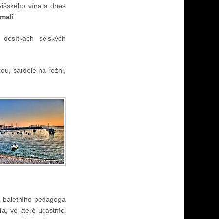
 višského vína a dnes
mali
.
 desítkách selských
ou, sardele na rožni,
ím baletního pedagoga
la
, ve které úcastníci