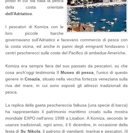
posto in cui sia nata la pesca
della costa orientale
dell'Adriatico
.
I pescatori di Komiza con le
loro piccole barche
governavano sull'Adriatico e facevano commercio di pesce con
la costa vicina, ed anche in panni degli emigranti fondavano i
centri pescherecci sulle coste del Pacifico di ambedue Americhe.
Komiza era sempre fiera del suo passato da pescatori, su che
cosa anch'oggi testimonia II
Museo di pesca
, l'unico di questo
genere in
Croazia
, situato nella vecchia fortezza veneziana sulla
riva del mare, in cui sono esposti gli attrezzi tradizionali da
pesca.
La replica della gaeta peschereccia falkusa (una specie di barca)
ha rappresentato il patrimonio marittimo croato sulla mostra
mondiale EXPO nell'anno 1998 a Lisabon. A Komiza, secondo le
usanze tradizionali, ogni anno, il 6 dicembre, in occasione della
festa di
Sv. Nikola
, il patrono di viandanti, marinai e pescatori, (il