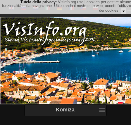
Tutela della privacy:
Visinfo.org usa i cookies per gestire alcune
funzionalità sulla navigazione. Utilizzando il nostro sito web, accetti l'utilizzo
x
dei cookies.
Komiza