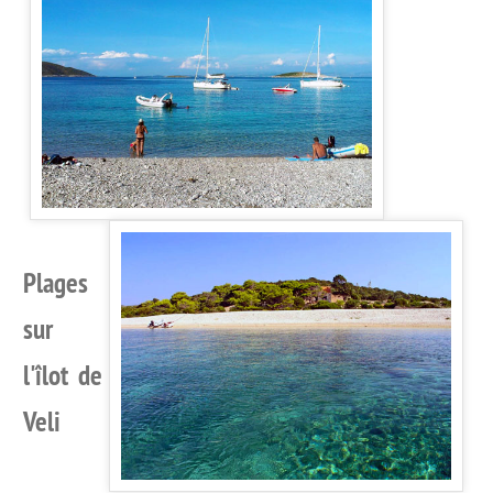
Plages
sur
l'îlot de
Veli