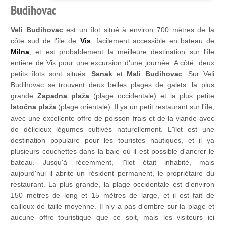
Budihovac
Veli Budihovac
est un îlot situé à environ 700 mètres de la
côte sud de l'île de
Vis
, facilement accessible en bateau de
Milna
, et est probablement la meilleure destination sur l'île
entière de Vis pour une excursion d'une journée. A côté, deux
petits îlots sont situés:
Sanak
et
Mali Budihovac
. Sur Veli
Budihovac se trouvent deux belles plages de galets: la plus
grande
Zapadna plaža
(plage occidentale) et la plus petite
Istočna plaža
(plage orientale). Il ya un petit restaurant sur l'île,
avec une excellente offre de poisson frais et de la viande avec
de délicieux légumes cultivés naturellement. L'îlot est une
destination populaire pour les touristes nautiques, et il ya
plusieurs couchettes dans la baie où il est possible d'ancrer le
bateau. Jusqu'à récemment, l'îlot était inhabité, mais
aujourd'hui il abrite un résident permanent, le propriétaire du
restaurant. La plus grande, la plage occidentale est d'environ
150 mètres de long et 15 mètres de large, et il est fait de
cailloux de taille moyenne. Il n'y a pas d'ombre sur la plage et
aucune offre touristique que ce soit, mais les visiteurs ici