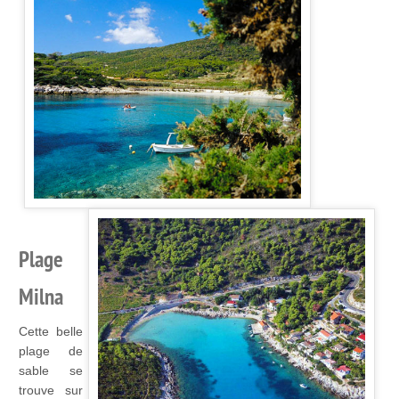
Plage
Milna
Cette belle
plage de
sable se
trouve sur