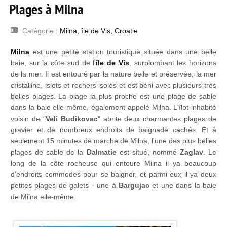
Plages à Milna
Catégorie :
Milna, île de Vis, Croatie
Milna
est une petite station touristique située dans une belle
baie, sur la côte sud de l'
île de Vis
, surplombant les horizons
de la mer. Il est entouré par la nature belle et préservée, la mer
cristalline, islets et rochers isolés et est béni avec plusieurs très
belles plages. La plage la plus proche est une plage de sable
dans la baie elle-même, également appelé Milna. L'îlot inhabité
voisin de "
Veli Budikovac
" abrite deux charmantes plages de
gravier et de nombreux endroits de baignade cachés. Et à
seulement 15 minutes de marche de Milna, l'une des plus belles
plages de sable de la
Dalmatie
est situé, nommé
Zaglav
. Le
long de la côte rocheuse qui entoure Milna il ya beaucoup
d'endroits commodes pour se baigner, et parmi eux il ya deux
petites plages de galets - une à
Bargujac
et une dans la baie
de Milna elle-même.