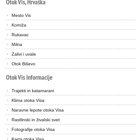
Otok
Vis,
Hrvaška
Mesto Vis
Komiža
Rukavac
Milna
Zalivi i uvale
Otok Biševo
Otok
Vis
Informacije
Trajekti in katamarani
Klima otoka Visa
Naravne lepote otoka Visa
Rastlinski in živalski svet
Fotografije otoka Visa
Karta otoka Visa