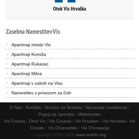
Otok Vis Hrvaška
Zasebna
Namestitev
Vis
Apartmaji mesto Vis
Apartmaji Komiža
Apartmaji Rukavac
Apartmaji Milna
Apartmaji v zalivih na Visu
Namestitev s privezom za čoln
O Nas
|
Kontakt
|
Storitve za Stranke
|
Varovanje zasebnosti
|
Pogoji za Uporabo
|
Webmaster
Vis Croatia
|
Otok Vis
|
Vis Croazia
|
Vis Kroatien
|
Vis Hrvaška
|
Vis
Croatie
|
Vis Chorvatsko
|
Vis Chorwacja
Copyright 2006-2025
www.visinfo.org