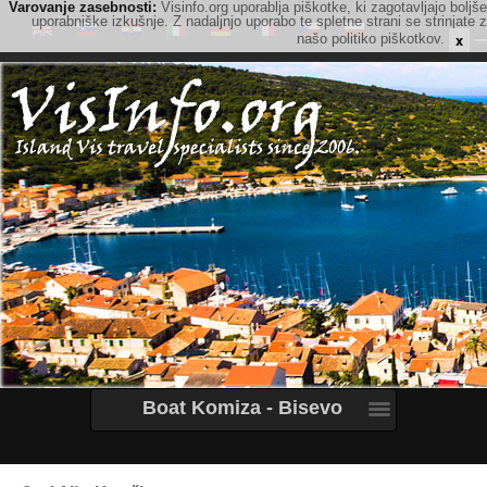
Varovanje zasebnosti:
Visinfo.org uporablja piškotke, ki zagotavljajo boljše
uporabniške izkušnje. Z nadaljnjo uporabo te spletne strani se strinjate z
x
našo politiko piškotkov.
Boat Komiza - Bisevo