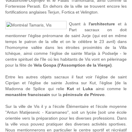
Vukasinovié-Dojmijev et le Palais Tramontana, ainsi comme la
Forteresse Perasti. En dehors de la ville se trouvent encore les
fortifications anglaises Terjun, Fortica et Velington.
Quant à
l'architecture
et à
Part sacraux on doit
mentionner l'église préromane de saint Jurje (qui est en même
temps le patron de la ville et on le célèbre le 23 avril) dans
l'homonyme vallée dans les étroites proximités de la Villa
tchèque, ainsi comme l'église de sainte Marija à Podselje - le
centre spirituel de l'île où les habitants de Vis vont en pèlerinage
pour la fête de
Vela Gospa (l'Assomption de la Vierge)
.
Entre les autres objets sacraux il faut voir l'église de saint
Ciprijan et l'église de sainte Justina sur Kut, l'église [de la
Madonna de Spilice qui relie
Kut
et
Luka
ainsi comme le
monastère franciscain
sur la
péninsule de Prirovo
.
Sur la ville de Vis il y a l'école Élémentaire et l'école moyenne
"Antun Matijesevic - Karamaneo", soit un lycée [soit une école
orientée vers la préparation pour les diverses professions. Dans
la ville vous pouvez pratiquer des diverses activités sportives.
Nous mentionnerons en particulier le centre sportif et récréatif