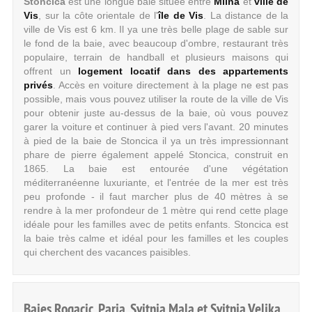
Stoncica
est une longue baie située entre
Milna
et
ville de
Vis
, sur la côte orientale de l'
île de Vis
. La distance de la
ville de Vis est 6 km. Il ya une très belle plage de sable sur
le fond de la baie, avec beaucoup d'ombre, restaurant très
populaire, terrain de handball et plusieurs maisons qui
offrent un
logement locatif dans des appartements
privés
. Accès en voiture directement à la plage ne est pas
possible, mais vous pouvez utiliser la route de la ville de Vis
pour obtenir juste au-dessus de la baie, où vous pouvez
garer la voiture et continuer à pied vers l'avant. 20 minutes
à pied de la baie de Stoncica il ya un très impressionnant
phare de pierre également appelé Stoncica, construit en
1865. La baie est entourée d'une végétation
méditerranéenne luxuriante, et l'entrée de la mer est très
peu profonde - il faut marcher plus de 40 mètres à se
rendre à la mer profondeur de 1 mètre qui rend cette plage
idéale pour les familles avec de petits enfants. Stoncica est
la baie très calme et idéal pour les familles et les couples
qui cherchent des vacances paisibles.
Baies Rogacic, Parja, Svitnja Mala et Svitnja Velika