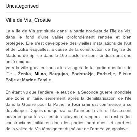
Uncategorised
Ville de Vis, Croatie
La
ville de Vis
est située dans la partie nord-est de l'île de Vis,
dans le fond d'une vallée profondément rentrée et bien
protégée. Elle s'est développée des vieilles installations de
Kut
et de
Luka
lesquelles, à cause de la construction de l'église de
Madone de Spilice dans le 16e siècle, se sont fondus dans une
unité unique.
Vers la ville gravitent aussi les villages de la partie orientale de
l'île -
Ženka
,
Milna
,
Bargujac
,
Podstražje
,
Podselje
,
Plisko
Polje
et
Marine Zemlje
.
En étant vu que l'entière île était de la Seconde guerre mondiale
une zone militaire, seulement après la démilitarisation de l'île
dans la Guerre pour la Patrie
le tourisme
est commencé à se
développer. Depuis une quinzaine d'années la ville et l'île se sont
ouvertes pour les visites des citoyens étrangers. Les restes des
constructions militaires dans les parties nord-ouest et nord-est
de la vallée de Vis témoignent du séjour de l'armée yougoslave.