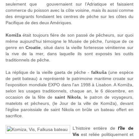
seulement que gouvernaient sur l'Adriatique et faisaient
commerce du poisson avec la côte voisine, mais ils aussi comme
des émigrants fondaient les centres de pêche sur les côtes du
Pacifique de des deux Amériques.
Komiža
était toujours fière de son passé de pêcheurs, sur quoi
même aujourd'hui témoigne le Musée de pêche, l'unique de ce
genre en
Croatie
, situé dans la vieille forteresse vénitienne sur
la rive de la mer, dans laquelle ils sont exposés les outils
traditionnels de pêche.
La réplique de la vieille gaeta de pêche -
falkuša
(une espèce
de petit bateau) a représenté le patrimoine maritime croate sur
l'exposition mondiale EXPO dans l'an 1998 à Lisabon. A Komiža,
selon les usages traditionnels, chaque an, le 6 décembre, en
occasion de la fête de
saint Nikola
, le patron de voyageurs,
matelots et pêcheurs, (le Jour de la ville de Komiža), devant
l'église paroissiale de saint Nikola on brûle un bateau offert en
sacrifice.
L'histoire entière de
l'île de
Vis
est reliée politiquement et