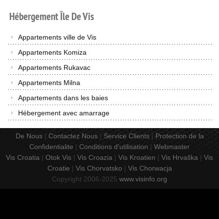
Hébergement
Île
De
Vis
Appartements ville de Vis
Appartements Komiza
Appartements Rukavac
Appartements Milna
Appartements dans les baies
Hébergement avec amarrage
De Nous
|
Contactez Nous
|
Service Clients
|
Protection de la
Confidentialite
|
Conditions d'utilisation
|
Webmaster
Vis Croatia
|
Otok Vis
|
Vis Croazia
|
Vis Kroatien
|
Vis Hrvaška
|
Vis
Croatie
|
Vis Chorvatsko
|
Vis Chorwacja
Copyright 2006-2025
www.visinfo.org