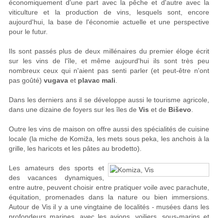
économiquement d'une part avec la pêche et d'autre avec la
viticulture et la production de vins, lesquels sont, encore
aujourd'hui, la base de l'économie actuelle et une perspective
pour le futur.
Ils sont passés plus de deux millénaires du premier éloge écrit
sur les vins de l'île, et même aujourd'hui ils sont très peu
nombreux ceux qui n'aient pas senti parler (et peut-être n'ont
pas goûté)
vugava
et
plavac mali
.
Dans les derniers ans il se développe aussi le tourisme agricole,
dans une dizaine de foyers sur les îles de
Vis
et de
Biševo
.
Outre les vins de maison on offre aussi des spécialités de cuisine
locale (la miche de Komiža, les mets sous peka, les anchois à la
grille, les haricots et les pâtes au brodetto).
Les amateurs des sports et
des vacances dynamiques,
entre autre, peuvent choisir entre pratiquer voile avec parachute,
équitation, promenades dans la nature ou bien immersions.
Autour de Vis il y a une vingtaine de localités - musées dans les
profondeurs marines, avec les avions, voiliers, sous-marins et