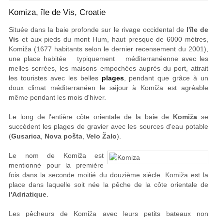
Komiza, île de Vis, Croatie
Située dans la baie profonde sur le rivage occidental de
l'île de
Vis
et aux pieds du mont Hum, haut presque de 6000 mètres,
Komiža (1677 habitants selon le dernier recensement du 2001),
une place habitée typiquement méditerranéenne avec les
melles serrées, les maisons empochées auprès du port, attrait
les touristes avec les belles
plages
, pendant que grâce à un
doux climat méditerranéen le séjour à Komiža est agréable
même pendant les mois d'hiver.
Le long de l'entière côte orientale de la baie de
Komiža
se
succèdent les plages de gravier avec les sources d'eau potable
(
Gusarica
,
Nova pošta
,
Velo Žalo
).
Le nom de Komiža est
mentionné pour la première
fois dans la seconde moitié du douzième siècle. Komiža est la
place dans laquelle soit née la pêche de la côte orientale de
l'Adriatique
.
Les pêcheurs de Komiža avec leurs petits bateaux non