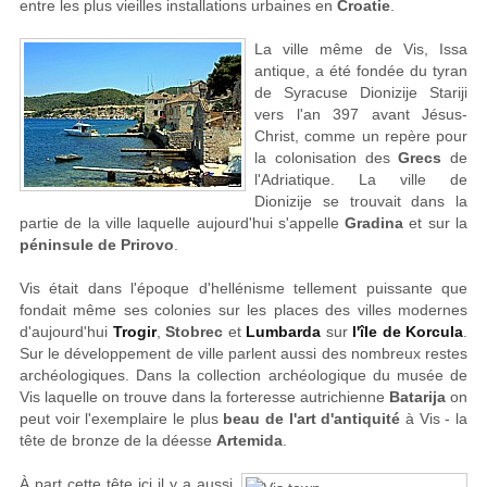
entre les plus vieilles installations urbaines en
Croatie
.
La ville même de Vis, Issa
antique, a été fondée du tyran
de Syracuse Dionizije Stariji
vers l'an 397 avant Jésus-
Christ, comme un repère pour
la colonisation des
Grecs
de
l'Adriatique. La ville de
Dionizije se trouvait dans la
partie de la ville laquelle aujourd'hui s'appelle
Gradina
et sur la
péninsule de Prirovo
.
Vis était dans l'époque d'hellénisme tellement puissante que
fondait même ses colonies sur les places des villes modernes
d'aujourd'hui
Trogir
,
Stobrec
et
Lumbarda
sur
l'île de Korcula
.
Sur le développement de ville parlent aussi des nombreux restes
archéologiques. Dans la collection archéologique du musée de
Vis laquelle on trouve dans la forteresse autrichienne
Batarija
on
peut voir l'exemplaire le plus
beau de
l'art d'antiquité
à Vis - la
tête de bronze de la déesse
Artemida
.
À part cette tête ici il y a aussi