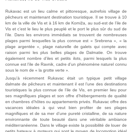
Rukavac est un lieu calme et pittoresque, autrefois village de
pêcheurs et maintenant destination touristique. Il se trouve à 10
km de la ville de Vis et à 16 km de Komiža, au sud-est de l’ile de
Vis et c’est le lieu le plus peuplé et le port le plus sûr du sud de
l’ile. Dans les environs immédiats se trouvent de nombreuses
plages parmi lesquelles la plus connue est « Srebrena », « la
plage argentée », plage naturelle de galets qui compte avec
raison parmi les plus belles plages de Dalmatie. On trouve
également nombre d’iles et petits ilots, parmi lesquels la plus
connue est l’ile de Ravnik, cadre d’un phénomène naturel connu
sous le nom de « la grotte verte ».
Jusqu'à récemment Rukavac était un typique petit village
dalmate de pêcheurs et maintenant il est l’une des destinations
touristiques la plus connue de l’ile de Vis, en premier lieu pour
ses magnifiques plages et son offre d’hébergements de qualité
en chambres d’hôtes ou appartements privés. Rukavac offre des
vacances idéales à qui veut bien profiter de ses plages
magnifiques et de sa mer d’une pureté cristalline, de sa nature
environnante de toute beauté dans une véritable ambiance
méditerranéenne. Dans le village existe la possibilité de louer de
petits bateaux à moteurs qui sont le moyen de locomotion idéal