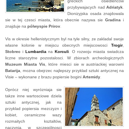
greckich osiedlenców
przybywajacych nad
Adriatyk
.
Dionizyjska osada znajdowala
sie w tej czesci miasta, która obecnie nazywa sie
Gradina
i
znajduje na
pólwyspie Prirov
.
Vis w okresie hellenistycznym byl na tyle silny, ze zakladal swoje
wlasne kolonie w miejscu obecnych miejscowosci
Trogir
,
Stobrec
i
Lumbardia
na
Korculi
. O rozwoju miasta swiadcza
liczne starozytne pozostalosci. W zbiorach archeologicznych
Muzeum Miasta Vis
, które miesci sie w austriackiej warowni
Batarija
, mozna obejrzec najlepszy przyklad sztuki antycznej na
Visie – wykonane z brazu popiersie bogini
Artemidy
.
Oprócz niej wyrózniaja sie
takze inne wartosciowe dziela
sztuki antycznej, jak na
przyklad popiersia mezczyzn i
kobiet, ceramiczne wazy
rozmaitych ksztaltów,
naczynia, w szczególnosci