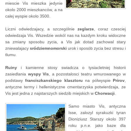
miescie Vis mieszka jedynie
okolo 2000 mieszkanców, a na
calej wyspie okolo 3500.
Liczni odwiedzajacy, a szczególnie
zeglarze
, coraz czesciej
odwiedzaja Vis. Wszedzie wokól nas na kazdym kroku widoczne
sa zmiany sposobu zycia, a Vis jak dotad zachowal stary
zniewalajacy
sródziemnomorski
urok i sposób zycia bez stresu i
tlumu.
Ruiny
i kamienne stosy swiadcza o tysiacletniej historii
zasiedlania
wyspy Vis
, a pozostalosci teatru wmurowanego w
podstawy
franciszkanskiego klasztoru
na pólwyspie
Prirov
,
antyczne termy i hellenistyczne cmentarzyska potwierdzaja, ze
Vis jest jedna z najstarszych siedzib miejskich w
Chorwacji
.
Samo miasto Vis, antyczna
Isse, zalozyl syrakuzki tyran
Dioniziusz Starszy okolo 397
roku p.n.e. jako baze dla