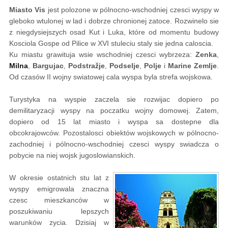
Miasto Vis
jest polozone w pólnocno-wschodniej czesci wyspy w
gleboko wtulonej w lad i dobrze chronionej zatoce. Rozwinelo sie
z niegdysiejszych osad Kut i Luka, które od momentu budowy
Kosciola Gospe od Pilice w XVI stuleciu staly sie jedna caloscia.
Ku miastu grawituja wsie wschodniej czesci wybrzeza:
Zenka
,
Milna
,
Bargujac
,
Podstražje
,
Podselje
,
Polje
i
Marine Zemlje
.
Od czasów II wojny swiatowej cala wyspa byla strefa wojskowa.
Turystyka na wyspie zaczela sie rozwijac dopiero po
demilitaryzacji wyspy na poczatku wojny domowej. Zatem,
dopiero od 15 lat miasto i wyspa sa dostepne dla
obcokrajowców. Pozostalosci obiektów wojskowych w pólnocno-
zachodniej i pólnocno-wschodniej czesci wyspy swiadcza o
pobycie na niej wojsk jugoslowianskich.
W okresie ostatnich stu lat z
wyspy emigrowala znaczna
czesc mieszkanców w
poszukiwaniu lepszych
warunków zycia. Dzisiaj w