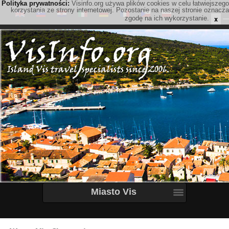
Polityka prywatności:
Visinfo.org używa plików cookies w celu łatwiejszego
korzystania ze strony internetowej. Pozostanie na naszej stronie oznacza
x
zgodę na ich wykorzystanie.
Miasto Vis