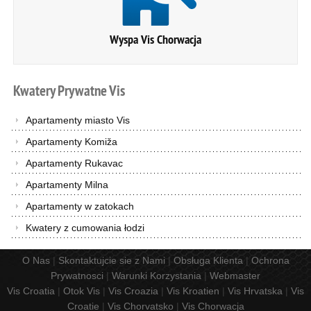
Wyspa Vis Chorwacja
Kwatery
Prywatne
Vis
Apartamenty miasto Vis
Apartamenty Komiža
Apartamenty Rukavac
Apartamenty Milna
Apartamenty w zatokach
Kwatery z cumowania łodzi
O Nas
|
Skontaktujcie sie z Nami
|
Obsługa Klienta
|
Ochrona
Prywatnosci
|
Warunki Korzystania
|
Webmaster
Vis Croatia
|
Otok Vis
|
Vis Croazia
|
Vis Kroatien
|
Vis Hrvatska
|
Vis
Croatie
|
Vis Chorvatsko
|
Vis Chorwacja