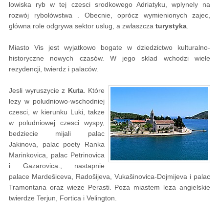
lowiska ryb w tej czesci srodkowego Adriatyku, wplynely na
rozwój rybolówstwa . Obecnie, oprócz wymienionych zajec,
glówna role odgrywa sektor uslug, a zwlaszcza
turystyka
.
Miasto Vis jest wyjatkowo bogate w dziedzictwo kulturalno-
historyczne nowych czasów. W jego sklad wchodzi wiele
rezydencji, twierdz i palaców.
Jesli wyruszycie z
Kuta
. Które
lezy w poludniowo-wschodniej
czesci, w kierunku Luki, takze
w poludniowej czesci wyspy,
bedziecie mijali palac
Jakinova, palac poety Ranka
Marinkovica, palac Petrinovica
i Gazarovica., nastapnie
palace Mardešiceva, Radošijeva, Vukašinovica-Dojmijeva i palac
Tramontana oraz wieze Perasti. Poza miastem leza angielskie
twierdze Terjun, Fortica i Velington.