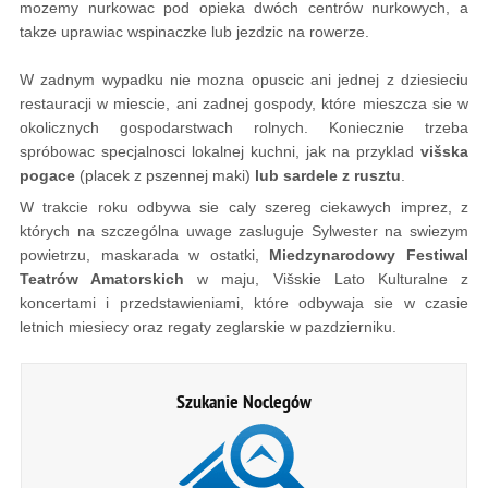
mozemy nurkowac pod opieka dwóch centrów nurkowych, a
takze uprawiac wspinaczke lub jezdzic na rowerze.
W zadnym wypadku nie mozna opuscic ani jednej z dziesieciu
restauracji w miescie, ani zadnej gospody, które mieszcza sie w
okolicznych gospodarstwach rolnych. Koniecznie trzeba
spróbowac specjalnosci lokalnej kuchni, jak na przyklad
višska
pogace
(placek z pszennej maki)
lub
sardele z rusztu
.
W trakcie roku odbywa sie caly szereg ciekawych imprez, z
których na szczególna uwage zasluguje Sylwester na swiezym
powietrzu, maskarada w ostatki,
Miedzynarodowy Festiwal
Teatrów Amatorskich
w maju, Višskie Lato Kulturalne z
koncertami i przedstawieniami, które odbywaja sie w czasie
letnich miesiecy oraz regaty zeglarskie w pazdzierniku.
Szukanie Noclegów