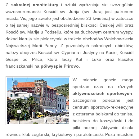
Z
sakralnej architektury
i sztuki wyrózniaja sie szczególnie
wczesnoromanski Kosciól sw. Jurija (sw. Juraj jest patronem
miasta Vis, jego swieto jest obchodzone 23 kwietnia) w zatoczce
o tej samej nazwie w bezposredniej bliskosci Ceskiej willi oraz
Kosció sw. Marije u Podselju, które sa duchowym centrum wyspy,
dokad kieruja sie pielgrzymki w trakcie obchodów Wniebowziecia
Najswietszej Marii Panny. Z pozostalych sakralnych obiektów,
nalezy obejrzec Kosciól sw. Cypriana i Justyny na Kucie, Kosciól
Gospe od Pilica, która laczy Kut i Luke oraz klasztor
franciszkanski na
pólwyspie Prirovo
.
W miescie goscie moga
spedzac czas na róznych
aktywnosciach sportowych
.
Szczególnie polecane jest
centrum sportowo-rekreacyjne
z czterema boiskami do tenisa,
boiskiem do koszykówki i do
pilki noznej. Aktywnie dziala
równiez klub zeglarski, krykietowy i paralotniarski. Poza miastem