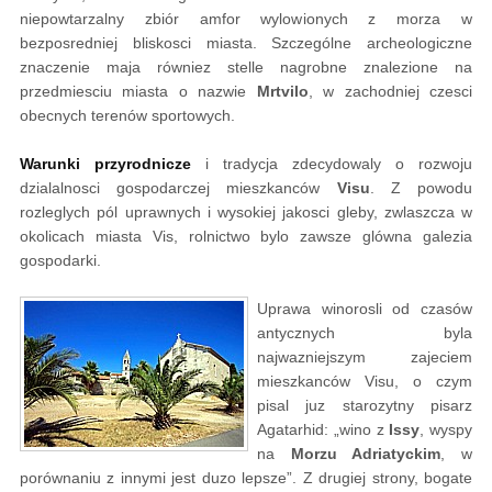
niepowtarzalny zbiór amfor wylowionych z morza w
bezposredniej bliskosci miasta. Szczególne archeologiczne
znaczenie maja równiez stelle nagrobne znalezione na
przedmiesciu miasta o nazwie
Mrtvilo
, w zachodniej czesci
obecnych terenów sportowych.
Warunki przyrodnicze
i tradycja zdecydowaly o rozwoju
dzialalnosci gospodarczej mieszkanców
Visu
. Z powodu
rozleglych pól uprawnych i wysokiej jakosci gleby, zwlaszcza w
okolicach miasta Vis, rolnictwo bylo zawsze glówna galezia
gospodarki.
Uprawa winorosli od czasów
antycznych byla
najwazniejszym zajeciem
mieszkanców Visu, o czym
pisal juz starozytny pisarz
Agatarhid: „wino z
Issy
, wyspy
na
Morzu Adriatyckim
, w
porównaniu z innymi jest duzo lepsze”. Z drugiej strony, bogate