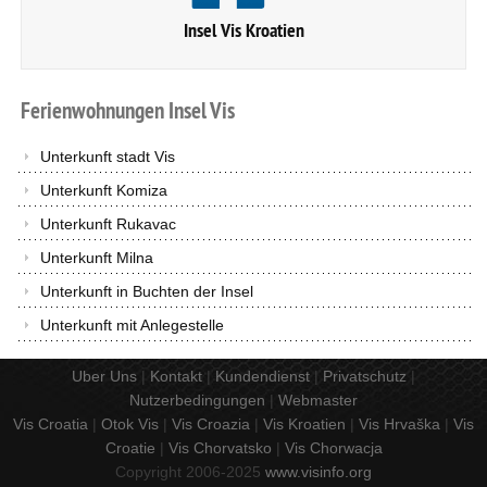
Insel Vis Kroatien
Ferienwohnungen
Insel
Vis
Unterkunft stadt Vis
Unterkunft Komiza
Unterkunft Rukavac
Unterkunft Milna
Unterkunft in Buchten der Insel
Unterkunft mit Anlegestelle
Uber Uns
|
Kontakt
|
Kundendienst
|
Privatschutz
|
Nutzerbedingungen
|
Webmaster
Vis Croatia
|
Otok Vis
|
Vis Croazia
|
Vis Kroatien
|
Vis Hrvaška
|
Vis
Croatie
|
Vis Chorvatsko
|
Vis Chorwacja
Copyright 2006-2025
www.visinfo.org