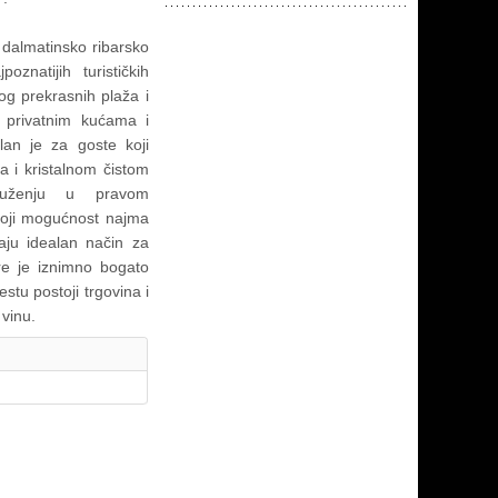
dalmatinsko ribarsko
znatijih turističkih
og prekrasnih plaža i
u privatnim kućama i
an je za goste koji
a i kristalnom čistom
ruženju u pravom
oji mogućnost najma
jaju idealan način za
re je iznimno bogato
tu postoji trgovina i
 vinu.