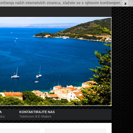
x
rištenja naših internetskih stranica, slažete se s njihovim korištenjem.
A
KONTAKTIRAJTE NAS
toka
Telefonom Ili E-Mailom