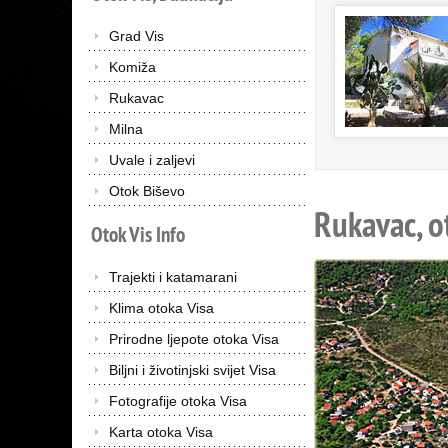
Grad Vis
Komiža
Rukavac
Milna
Uvale i zaljevi
Otok Biševo
Rukavac, o
Otok
Vis
Info
Trajekti i katamarani
Klima otoka Visa
Prirodne ljepote otoka Visa
Biljni i životinjski svijet Visa
Fotografije otoka Visa
Karta otoka Visa