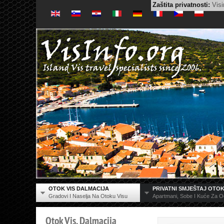
Zaštita privatnosti:
Visi
OTOK VIS DALMACIJA
PRIVATNI SMJEŠTAJ OTOK
Gradovi I Naselja Na Otoku Visu
Apartmani, Sobe I Kuće Za 
Otok
Vis,
Dalmacija