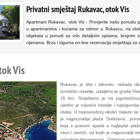
Privatni smještaj Rukavac, otok Vis
Apartmani Rukavac, otok Vis - Provjerite našu ponudu p
u apartmanima i kućama za odmor u Rukavcu, na otoku 
objekata u ponudi sa vrlo detaljnim opisima, brojnim s
cijenama. Brza i sigurna on-line rezervacija smještaja za
tok Vis
Rukavac je tiho i slikovito, nekada ri
turističko naselje, udaljeno je grada V
16 km. Smješteno je na jugoistočnoj 
ujedno je najveće naselje i najsigurnija
otoka. U neposrednoj okolici nalaze se 
je najpoznatija plaža 'Srebrena', prir
koja s pravom spada u najljepše plaže
otoci i otočići, od kojih je najpoznatiji
prirodnim fenomenom, 'Zelenom spiljom