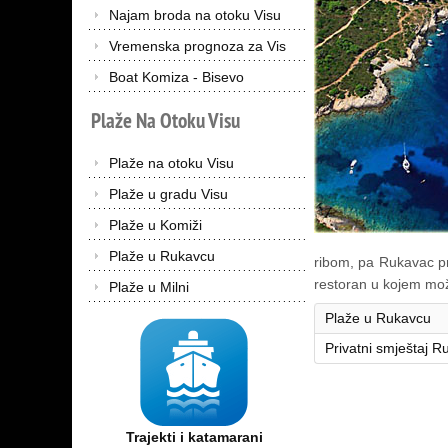
Najam broda na otoku Visu
Vremenska prognoza za Vis
Boat Komiza - Bisevo
Plaže
Na
Otoku
Visu
Plaže na otoku Visu
Plaže u gradu Visu
Plaže u Komiži
Plaže u Rukavcu
ribom, pa Rukavac pr
restoran u kojem mož
Plaže u Milni
Plaže u Rukavcu
Privatni smještaj R
Trajekti i katamarani