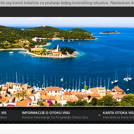
nfo.org koristi kolačiće za pružanje boljeg korisničkog iskustva. Nastavkom ko
 VIS
INFORMACIJE O OTOKU VISU
KARTA OTOKA VIS
Odmor
Korisne Informacije Za Posjetitelje Otoka Visa
Interaktivna Karta O