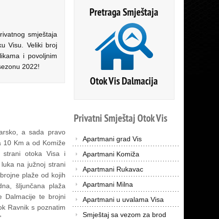
Pretraga Smještaja
rivatnog smještaja
Visu. Veliki broj
likama i povoljnim
 sezonu 2022!
Otok Vis Dalmacija
Privatni
Smještaj
Otok
Vis
barsko, a sada pravo
Apartmani grad Vis
isa 10 Km a od Komiže
strani otoka Visa i
Apartmani Komiža
 luka na južnoj strani
Apartmani Rukavac
brojne plaže od kojih
Apartmani Milna
odna, šljunčana plaža
 Dalmacije te brojni
Apartmani u uvalama Visa
 otok Ravnik s poznatim
Smještaj sa vezom za brod
'.