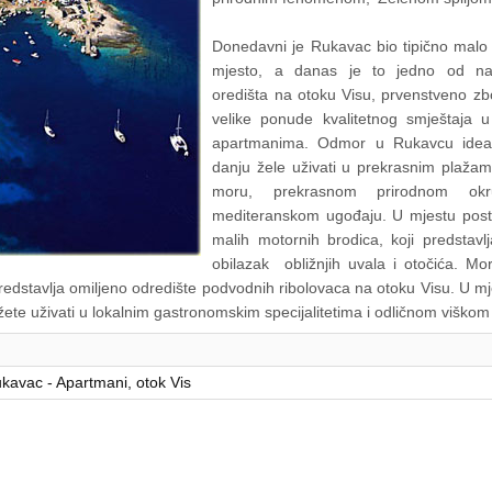
Donedavni je Rukavac bio tipično malo 
mjesto, a danas je to jedno od najpo
oredišta na otoku Visu, prvenstveno zb
velike ponude kvalitetnog smještaja 
apartmanima. Odmor u Rukavcu ideal
danju žele uživati u prekrasnim plažam
moru, prekrasnom prirodnom ok
mediteranskom ugođaju. U mjestu post
malih motornih brodica, koji predstavl
obilazak obližnjih uvala i otočića. Mo
edstavlja omiljeno odredište podvodnih ribolovaca na otoku Visu. U mjes
ete uživati u lokalnim gastronomskim specijalitetima i odličnom viškom
ukavac - Apartmani, otok Vis