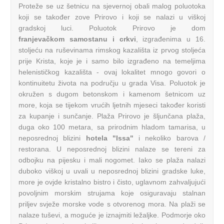
Proteže se uz šetnicu na sjevernoj obali malog poluotoka
koji se također zove Prirovo i koji se nalazi u viškoj
gradskoj luci. Poluotok Prirovo je dom
franjevačkom samostanu i crkvi
, izgrađenima u 16.
stoljeću na ruševinama rimskog kazališta iz prvog stoljeća
prije Krista, koje je i samo bilo izgrađeno na temeljima
helenističkog kazališta - ovaj lokalitet mnogo govori o
kontinuitetu života na području u grada Visa. Poluotok je
okružen s dugom betonskom i kamenom šetnicom uz
more, koja se tijekom vrućih ljetnih mjeseci također koristi
za kupanje i sunčanje. Plaža Prirovo je šljunčana plaža,
duga oko 100 metara, sa prirodnim hladom tamarisa, u
neposrednoj blizini
hotela "Issa"
i nekoliko barova /
restorana. U neposrednoj blizini nalaze se tereni za
odbojku na pijesku i mali nogomet. Iako se plaža nalazi
duboko viškoj u uvali u neposrednoj blizini gradske luke,
more je ovjde kristalno bistro i čisto, uglavnom zahvaljujući
povoljnim morskim strujama koje osiguravaju stalnan
priljev svježe morske vode s otvorenog mora. Na plaži se
nalaze tuševi, a moguće je iznajmiti ležaljke. Podmorje oko