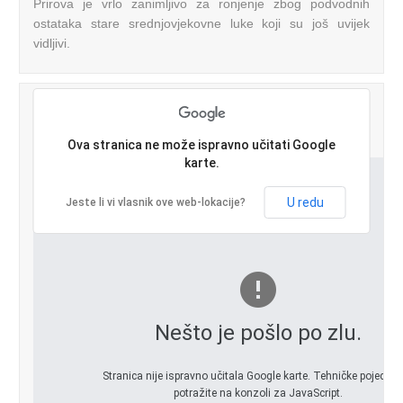
Prirova je vrlo zanimljivo za ronjenje zbog podvodnih
ostataka stare srednjovjekovne luke koji su još uvijek
vidljivi.
Plaža Grandovac
Ova stranica ne može ispravno učitati Google
karte.
U redu
Jeste li vi vlasnik ove web-lokacije?
Nešto je pošlo po zlu.
Stranica nije ispravno učitala Google karte. Tehničke pojedino
potražite na konzoli za JavaScript.