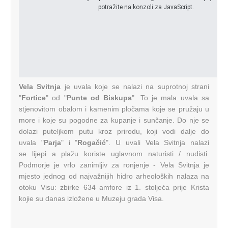
potražite na konzoli za JavaScript.
Vela Svitnja
je uvala koje se nalazi na suprotnoj strani
"
Fortice
" od "
Punte od Biskupa
". To je mala uvala sa
stjenovitom obalom i kamenim pločama koje se pružaju u
more i koje su pogodne za kupanje i sunčanje. Do nje se
dolazi puteljkom putu kroz prirodu, koji vodi dalje do
uvala "
Parja
" i "
Rogačić
". U uvali Vela Svitnja nalazi
se lijepi a plažu koriste uglavnom naturisti / nudisti.
Podmorje je vrlo zanimljiv za ronjenje - Vela Svitnja je
mjesto jednog od najvažnijih hidro arheoloških nalaza na
otoku Visu: zbirke 634 amfore iz 1. stoljeća prije Krista
kojie su danas izložene u Muzeju grada Visa.