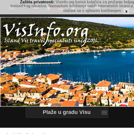
Zaštita privatnosti:
Visinfo.org koristi kolačiće za pružanje boljeg
korisničkog iskustva. Nastavkom korištenja naših internetskih stranica,
x
slažete se s njihovim korištenjem.
Plaže u gradu Visu