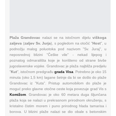
Plaža Grandovac
nalazi se na istočnom dijelu
viškoga
zaljeva
(
zaljev Sv. Jurja
), s pogledom na otočić "
Host
", u
podnožju malog poluotoka pod nazivom "Sv. Juraj", u
neposrednoj blizini "Češke vile" - nekad lijepog i
poznatog odmarališta koje je korišteno od strane bivše
jugoslavenske vojske. Grandovac je plaža najbliža predjelu
"
Kut
", istočnom predgrađu
grada Visa
. Potrebno je oko 15
minuta (oko 1,5 km) lagane šetnje da bi se došlo do plaže
Grandovac iz "Kuta". Pristup automobilom do plaže je
moguć preko glavne otočne ceste koja povezuje grad Vis s
Komižom
. Grandovac je oko 60 metara duga šljunčana
plaža koja se nalazi u prekrasnom prirodnom okruženju, s
kristalno čistim morem i puno prirodnog hlada tamarisa i
borova. U blizini plaže nalazi se dio obale s betonskim