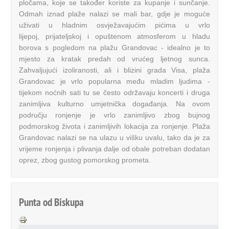
pločama, koje se također koriste za kupanje i sunčanje.
Odmah iznad plaže nalazi se mali bar, gdje je moguće
uživati ​​u hladnim osvježavajućim pićima u vrlo
lijepoj, prijateljskoj i opuštenom atmosferom u hladu
borova s ​​pogledom na plažu Grandovac - idealno je to
mjesto za kratak predah od vrućeg ljetnog sunca.
Zahvaljujući izoliranosti, ali i blizini grada Visa, plaža
Grandovac je vrlo popularna među mladim ljudima -
tijekom noćnih sati tu se često održavaju koncerti i druga
zanimljiva kulturno umjetnička događanja. Na ovom
području ronjenje je vrlo zanimljivo zbog bujnog
podmorskog života i zanimljivih lokacija za ronjenje. Plaža
Grandovac nalazi se na ulazu u višku uvalu, tako da je za
vrijeme ronjenja i plivanja dalje od obale potreban dodatan
oprez, zbog gustog pomorskog prometa.
Punta od Biskupa