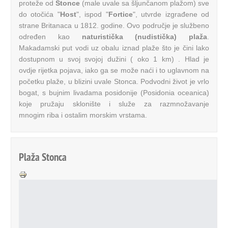
proteže od
Stonce
(male uvale sa šljunčanom plažom) sve
do otočića "
Host
", ispod "
Fortice
", utvrde izgrađene od
strane Britanaca u 1812. godine. Ovo područje je službeno
određen kao
naturistička (nudistička) plaža
.
Makadamski put vodi uz obalu iznad plaže što je čini lako
dostupnom u svoj svojoj dužini ( oko 1 km) . Hlad je
ovdje rijetka pojava, iako ga se može naći i to uglavnom na
početku plaže, u blizini uvale Stonca. Podvodni život je vrlo
bogat, s bujnim livadama posidonije (Posidonia oceanica)
koje pružaju sklonište i služe za razmnožavanje
mnogim riba i ostalim morskim vrstama.
Plaža Stonca