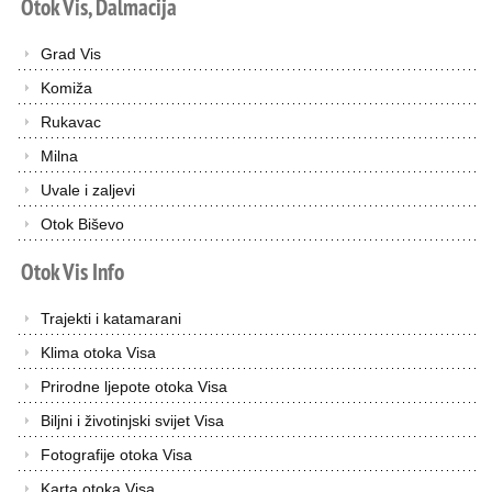
Otok
Vis,
Dalmacija
Grad Vis
Komiža
Rukavac
Milna
Uvale i zaljevi
Otok Biševo
Otok
Vis
Info
Trajekti i katamarani
Klima otoka Visa
Prirodne ljepote otoka Visa
Biljni i životinjski svijet Visa
Fotografije otoka Visa
Karta otoka Visa