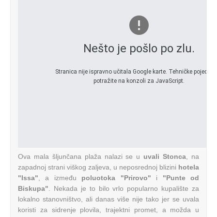
Nešto je pošlo po zlu.
Stranica nije ispravno učitala Google karte. Tehničke pojedino
potražite na konzoli za JavaScript.
Ova mala šljunčana plaža nalazi se u
uvali Stonca
, na
zapadnoj strani viškog zaljeva, u neposrednoj blizini
hotela
"Issa"
, a između
poluotoka "Prirovo"
i
"Punte od
Biskupa"
. Nekada je to bilo vrlo popularno kupalište za
lokalno stanovništvo, ali danas više nije tako jer se uvala
koristi za sidrenje plovila, trajektni promet, a možda u