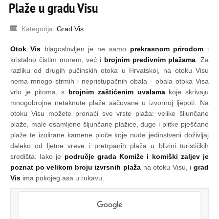
Plaže u gradu Visu
Kategorija:
Grad Vis
Otok Vis
blagoslovljen je ne samo
prekrasnom prirodom
i
kristalno čistim morem, već i
brojnim predivnim plažama
. Za
razliku od drugih pučinskih otoka u Hrvatskoj, na otoku Visu
nema mnogo strmih i nepristupačnih obala - obala otoka Visa
vrlo je pitoma, s
brojnim zaštićenim uvalama
koje skrivaju
mnogobrojne netaknute plaže sačuvane u izvornoj ljepoti. Na
otoku Visu možete pronaći sve vrste plaža: velike šljunčane
plaže, male osamljene šljunčane plažice, duge i plitke pješčane
plaže te izolirane kamene ploče koje nude jedinstveni doživljaj
daleko od ljetne vreve i pretrpanih plaža u blizini turističkih
središta. Iako je
područje grada Komiže i komiški zaljev je
poznat po velikom broju izvrsnih plaža
na otoku Visu, i
grad
Vis
ima pokojeg asa u rukavu.
Plaža Prirovo