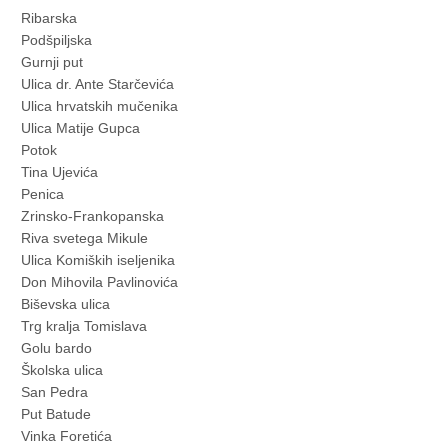
Ribarska
Podšpiljska
Gurnji put
Ulica dr. Ante Starčevića
Ulica hrvatskih mučenika
Ulica Matije Gupca
Potok
Tina Ujevića
Penica
Zrinsko-Frankopanska
Riva svetega Mikule
Ulica Komiških iseljenika
Don Mihovila Pavlinovića
Biševska ulica
Trg kralja Tomislava
Golu bardo
Školska ulica
San Pedra
Put Batude
Vinka Foretića