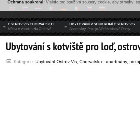
Ochrana soukromi:
Visinfo.org používá soubory cookie, aby stránky lé
OSTROV VIS CHORVATSKO
UBYTOVÁNÍ V SOUKROMÍ OSTROV VIS
Města A Vesnice Na Ostrově
Apartmány, Pokoje A Prázdninové Domy
Ubytování s kotviště pro loď, ostro
Kategorie:
Ubytování Ostrov Vis, Chorvatsko - apartmány, pok